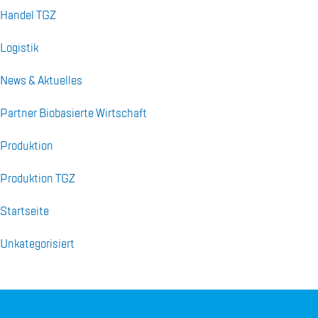
Han­del TGZ
Lo­gis­tik
News & Ak­tu­el­les
Part­ner Bio­ba­sier­te Wirt­schaft
Pro­duk­ti­on
Pro­duk­ti­on TGZ
Start­sei­te
Unka­te­go­ri­siert