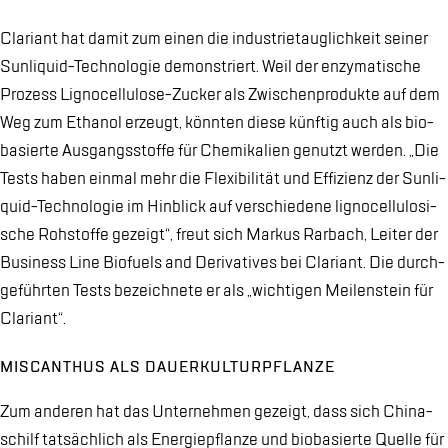
Cla­ri­ant hat da­mit zum ei­nen die in­dus­trie­taug­lich­keit sei­ner
Sun­li­quid-Tech­no­lo­gie de­mons­triert. Weil der en­zy­ma­ti­sche
Pro­zess Li­gno­cel­lu­lo­se-Zu­cker als Zwi­schen­pro­duk­te auf dem
Weg zum Etha­nol er­zeugt, könn­ten die­se künf­tig auch als bio­
ba­sier­te Aus­gangs­stof­fe für Che­mi­ka­li­en ge­nutzt wer­den. „Die
Tests ha­ben ein­mal mehr die Fle­xi­bi­li­tät und Ef­fi­zi­enz der Sun­li­
quid-Tech­no­lo­gie im Hin­blick auf ver­schie­de­ne li­gno­cel­lu­lo­si­
sche Roh­stof­fe ge­zeigt“, freut sich Mar­kus Rar­bach, Lei­ter der
Busi­ness Line Bio­fu­els and De­ri­va­ti­ves bei Cla­ri­ant. Die durch­
ge­führ­ten Tests be­zeich­ne­te er als „wich­ti­gen Mei­len­stein für
Cla­ri­ant“.
MISCAN­THUS ALS DAU­ER­KUL­TUR­PFLAN­ZE
Zum an­de­ren hat das Un­ter­neh­men ge­zeigt, dass sich Chi­na­
schilf tat­säch­lich als En­er­gie­pflan­ze und bio­ba­sier­te Quel­le für