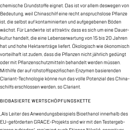
che­mi­sche Grund­stof­fe eig­net. Das ist vor al­lem des­we­gen von
Be­deu­tung, weil Chi­na­schilf eine recht an­spruchs­lo­se Pflan­ze
ist, die selbst auf kon­ta­mi­nier­ten und auf­ge­ge­be­nen Bö­den
wächst. Für Land­wir­te ist at­trak­tiv, dass es sich um eine Dau­er­
kul­tur han­delt, die eine Le­bens­er­war­tung von 15 bis 20 Jah­ren
hat und hohe Hekt­ar­er­trä­ge lie­fert. Öko­lo­gisch wie öko­no­misch
vor­teil­haft ist zu­dem, dass die Pflan­zen nicht jähr­lich ge­düngt
oder mit Pflan­zen­schutz­mit­teln be­han­delt wer­den müs­sen.
Mit­hil­fe der auf roh­stoff­spe­zi­fi­schen En­zy­men ba­sie­ren­den
Cla­ri­ant-Tech­no­lo­gie kön­ne nun das vol­le Po­ten­zi­al des Chi­na­
schilfs er­schlos­sen wer­den, so Cla­ri­ant.
BIO­BA­SIER­TE WERT­SCHÖP­FUNGS­KET­TE
„Als Lei­ter des An­wen­dungs­bei­spiels Bio­etha­nol in­ner­halb des
EU-ge­för­der­ten GRACE-Pro­jekts sind wir mit den Test­ergeb­