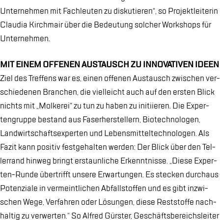
Un­ter­neh­men mit Fach­leu­ten zu dis­ku­tie­ren“, so Pro­jekt­lei­te­rin
Clau­dia Kirch­mair über die Be­deu­tung sol­cher Work­shops für
Un­ter­neh­men.
MIT EI­NEM OF­FE­NEN AUS­TAUSCH ZU IN­NO­VA­TI­VEN IDE­EN
Ziel des Tref­fens war es, ei­nen of­fe­nen Aus­tausch zwi­schen ver­
schie­de­nen Bran­chen, die viel­leicht auch auf den ers­ten Blick
nichts mit „Mol­ke­rei“ zu tun zu ha­ben zu in­iti­ie­ren. Die Ex­per­
ten­grup­pe be­stand aus Fa­ser­her­stel­lern, Bio­tech­no­lo­gen,
Land­wirt­schafts­ex­per­ten und Le­bens­mit­tel­tech­no­lo­gen. Als
Fa­zit kann po­si­tiv fest­ge­hal­ten wer­den: Der Blick über den Tel­
ler­rand hin­weg bringt er­staun­li­che Er­kennt­nis­se. „Die­se Ex­per­
ten-Run­de über­trifft un­se­re Er­war­tun­gen. Es ste­cken durch­aus
Po­ten­zia­le in ver­meint­li­chen Ab­fall­stof­fen und es gibt in­zwi­
schen Wege, Ver­fah­ren oder Lö­sun­gen, die­se Rest­stof­fe nach­
hal­tig zu ver­wer­ten.“ So Al­fred Gür­s­ter, Ge­schäfts­be­reichs­lei­ter