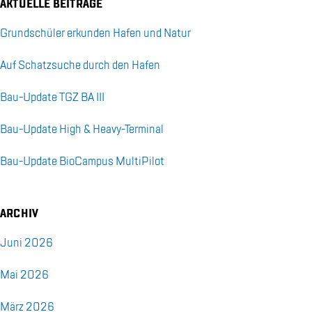
AK­TU­EL­LE BEI­TRÄ­GE
Grund­schü­ler er­kun­den Ha­fen und Na­tur
Auf Schatz­su­che durch den Ha­fen
Bau-Up­date TGZ BA III
Bau-Up­date High & Hea­vy-Ter­mi­nal
Bau-Up­date Bio­Cam­pus Mul­ti­Pi­lot
AR­CHIV
Juni 2026
Mai 2026
März 2026