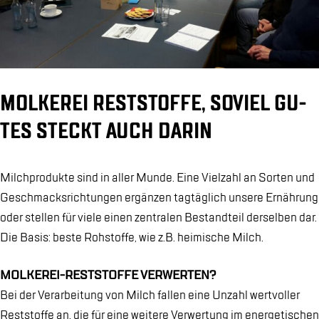
MOL­KE­REI REST­STOF­FE, SO­VIEL GU­
TES STECKT AUCH DAR­IN
Milch­pro­duk­te sind in al­ler Mun­de. Eine Viel­zahl an Sor­ten und
Ge­schmacks­rich­tun­gen er­gän­zen tag­täg­lich un­se­re Er­näh­rung
oder stel­len für vie­le ei­nen zen­tra­len Be­stand­teil der­sel­ben dar.
Die Ba­sis: bes­te Roh­stof­fe, wie z.B. hei­mi­sche Milch.
MOL­KE­REI-REST­STOF­FE VER­WER­TEN?
Bei der Ver­ar­bei­tung von Milch fal­len eine Un­zahl wert­vol­ler
Rest­stof­fe an, die für eine wei­te­re Ver­wer­tung im en­er­ge­ti­schen