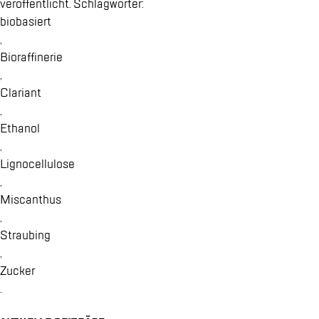
ver­öf­fent­licht. Schlag­wör­ter:
bio­ba­siert
,
Bio­raf­fi­ne­rie
,
Cla­ri­ant
,
Etha­nol
,
Li­gno­cel­lu­lo­se
,
Miscan­thus
,
Strau­bing
,
Zu­cker
.