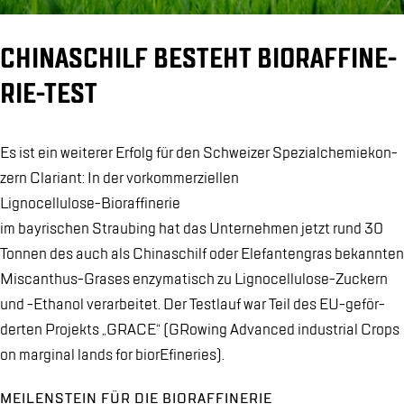
CHI­NA­SCHILF BE­STEHT BIO­RAF­FI­NE­
RIE-TEST
Es ist ein wei­te­rer Er­folg für den Schwei­zer Spe­zi­al­che­mie­kon­
zern Cla­ri­ant: In der vor­kom­mer­zi­el­len
Li­gno­cel­lu­lo­se-Bio­raf­fi­ne­rie
im bay­ri­schen Strau­bing hat das Un­ter­neh­men jetzt rund 30
Ton­nen des auch als Chi­na­schilf oder Ele­fan­ten­gras be­kann­ten
Miscan­thus-Gra­ses en­zy­ma­tisch zu Li­gno­cel­lu­lo­se-Zu­ckern
und -Etha­nol ver­ar­bei­tet. Der Test­lauf war Teil des EU-ge­för­
der­ten Pro­jekts „GRACE“ (GRo­wing Ad­van­ced in­dus­tri­al Crops
on mar­gi­nal lands for bio­rE­fi­ne­ries).
MEI­LEN­STEIN FÜR DIE BIO­RAF­FI­NE­RIE