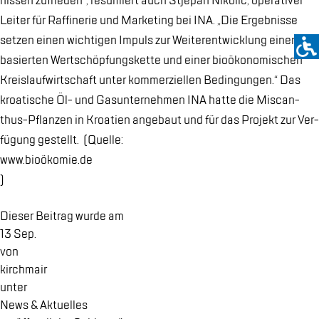
nis­sen zu­frie­den“, re­sü­miert auch Stjepan Ni­ko­lić, ope­ra­ti­ver
Lei­ter für Raf­fi­ne­rie und Mar­ke­ting bei INA. „Die Er­geb­nis­se
set­zen ei­nen wich­ti­gen Im­puls zur Wei­ter­ent­wick­lung ei­ner bio­
ba­sier­ten Wert­schöp­fungs­ket­te und ei­ner bio­öko­no­mi­schen
Kreis­lauf­wirt­schaft un­ter kom­mer­zi­el­len Be­din­gun­gen.“ Das
kroa­ti­sche Öl- und Gas­un­ter­neh­men INA hat­te die Miscan­
thus-Pflan­zen in Kroa­ti­en an­ge­baut und für das Pro­jekt zur Ver­
fü­gung ge­stellt. (Quel­le:
www.​bioöko­mie.de
)
Die­ser Bei­trag wur­de am
13 Sep.
von
kirch­mair
un­ter
News & Ak­tu­el­les