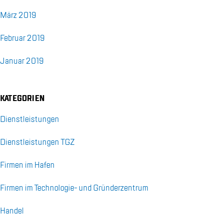
März 2019
Fe­bru­ar 2019
Ja­nu­ar 2019
KA­TE­GO­RI­EN
Dienst­leis­tun­gen
Dienst­leis­tun­gen TGZ
Fir­men im Ha­fen
Fir­men im Tech­no­lo­gie- und Grün­der­zen­trum
Han­del