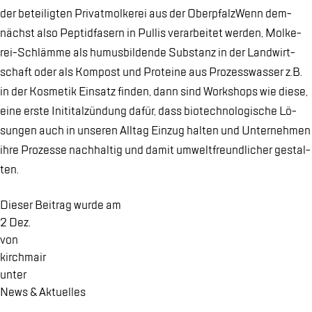
der be­tei­lig­ten Pri­v­at­mol­ke­rei aus der Ober­pfalz­Wenn dem­
nächst also Pep­tid­fa­sern in Pul­lis ver­ar­bei­tet wer­den, Mol­ke­
rei-Schläm­me als hu­mus­bil­den­de Sub­stanz in der Land­wirt­
schaft oder als Kom­post und Pro­te­ine aus Pro­zess­was­ser z.B.
in der Kos­me­tik Ein­satz fin­den, dann sind Work­shops wie die­se,
eine ers­te In­iti­tal­zün­dung da­für, dass bio­tech­no­lo­gi­sche Lö­
sun­gen auch in un­se­ren All­tag Ein­zug hal­ten und Un­ter­neh­men
ihre Pro­zes­se nach­hal­tig und da­mit um­welt­freund­li­cher ge­stal­
ten.
Die­ser Bei­trag wur­de am
2 Dez.
von
kirch­mair
un­ter
News & Ak­tu­el­les
,