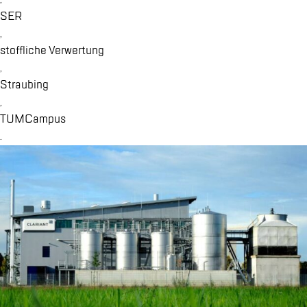
SER
,
stoff­li­che Ver­wer­tung
,
Strau­bing
,
TUM­Cam­pus
.