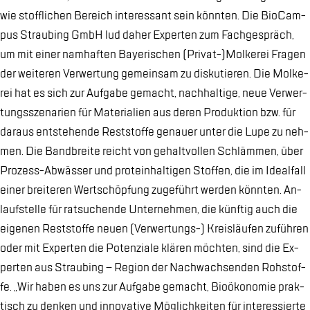
wie stoff­li­chen Be­reich in­ter­es­sant sein könn­ten. Die Bio­Cam­
pus Strau­bing GmbH lud da­her Ex­per­ten zum Fach­ge­spräch,
um mit ei­ner nam­haf­ten Baye­ri­schen (Pri­vat-)Mol­ke­rei Fra­gen
der wei­te­ren Ver­wer­tung ge­mein­sam zu dis­ku­tie­ren. Die Mol­ke­
rei hat es sich zur Auf­ga­be ge­macht, nach­hal­ti­ge, neue Ver­wer­
tungs­sze­na­ri­en für Ma­te­ria­li­en aus de­ren Pro­duk­ti­on bzw. für
dar­aus ent­ste­hen­de Rest­stof­fe ge­nau­er un­ter die Lupe zu neh­
men. Die Band­brei­te reicht von ge­halt­vol­len Schläm­men, über
Pro­zess-Ab­wäs­ser und pro­te­in­hal­ti­gen Stof­fen, die im Ide­al­fall
ei­ner brei­te­ren Wert­schöp­fung zu­ge­führt wer­den könn­ten. An­
lauf­stel­le für rat­su­chen­de Un­ter­neh­men, die künf­tig auch die
ei­ge­nen Rest­stof­fe neu­en (Ver­wer­tungs-) Kreis­läu­fen zu­füh­ren
oder mit Ex­per­ten die Po­ten­zia­le klä­ren möch­ten, sind die Ex­
per­ten aus Strau­bing – Re­gi­on der Nach­wach­sen­den Roh­stof­
fe. „Wir ha­ben es uns zur Auf­ga­be ge­macht, Bio­öko­no­mie prak­
tisch zu den­ken und in­no­va­ti­ve Mög­lich­kei­ten für in­ter­es­sier­te