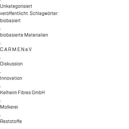
Unka­te­go­ri­siert
ver­öf­fent­licht. Schlag­wör­ter:
bio­ba­siert
,
bio­ba­sier­te Ma­te­ria­li­en
,
C.A.R.M.E.N.e.V.
,
Dis­kus­si­on
,
In­no­va­ti­on
,
Kel­heim Fi­b­res GmbH
,
Mol­ke­rei
,
Rest­stof­fe
,