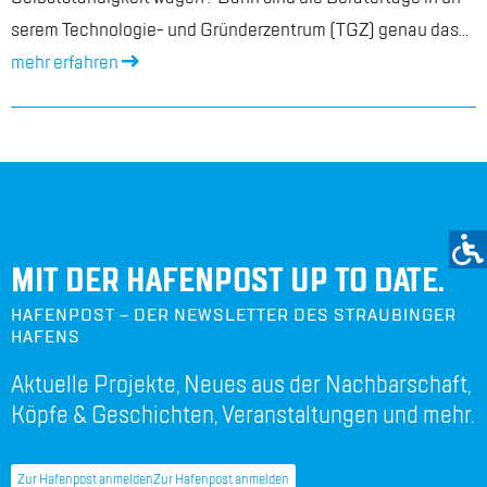
se­rem Tech­no­lo­gie- und Grün­der­zen­trum (TGZ) ge­nau das...
mehr er­fah­ren
MIT DER HAFENPOST UP TO DATE.
HAFENPOST – DER NEWSLETTER DES STRAUBINGER
HAFENS
Aktuelle Projekte, Neues aus der Nachbarschaft,
Köpfe & Geschichten, Veranstaltungen und mehr.
Zur Hafenpost anmelden
Zur Hafenpost anmelden