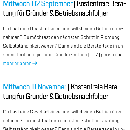
Mitt­woch, 02 Sep­tem­ber
| Kos­ten­freie Be­ra­
tung für Grün­der & Be­triebs­nach­fol­ger
Du hast eine Ge­schäfts­idee oder willst ei­nen Be­trieb über­
neh­men? Du möch­test den nächs­ten Schritt in Rich­tung
Selbst­stän­dig­keit wa­gen? Dann sind die Be­ra­ter­ta­ge in un­
se­rem Tech­no­lo­gie- und Grün­der­zen­trum (TGZ) ge­nau das...
mehr er­fah­ren
Mitt­woch, 11 No­vem­ber
| Kos­ten­freie Be­ra­
tung für Grün­der & Be­triebs­nach­fol­ger
Du hast eine Ge­schäfts­idee oder willst ei­nen Be­trieb über­
neh­men? Du möch­test den nächs­ten Schritt in Rich­tung
Selbst­stän­dig­keit wa­gen? Dann sind die Be­ra­ter­ta­ge in un­