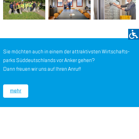
Sie möch­ten auch in ei­nem der at­trak­tivs­ten Wirt­schafts­
parks Süd­deutsch­lands vor An­ker ge­hen?
Dann freu­en wir uns auf Ih­ren An­ruf!
mehr