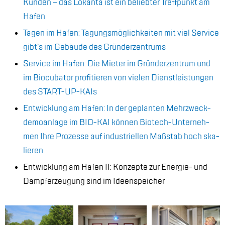
Kun­den – das Lo­kan­ta ist ein be­lieb­ter Treff­punkt am
Ha­fen
Ta­gen im Ha­fen: Ta­gungs­mög­lich­kei­ten mit viel Ser­vice
gibt`s im Ge­bäu­de des Grün­der­zen­trums
Ser­vice im Ha­fen: Die Mie­ter im Grün­der­zen­trum und
im Bio­cu­ba­tor pro­fi­tie­ren von vie­len Dienst­leis­tun­gen
des START-UP-KAIs
Ent­wick­lung am Ha­fen: In der ge­plan­ten Mehr­zweck­
demo­an­la­ge im BIO-KAI kön­nen Bio­tech-Un­ter­neh­
men Ihre Pro­zes­se auf in­dus­tri­el­len Maß­stab hoch ska­
lie­ren
Ent­wick­lung am Ha­fen II: Kon­zep­te zur En­er­gie- und
Dampf­erzeu­gung sind im Ide­en­spei­cher