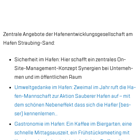
Zen­tra­le An­ge­bo­te der Ha­fen­ent­wick­lungs­ge­sell­schaft am
Ha­fen Strau­bing-Sand:
Si­cher­heit im Ha­fen: Hier schafft ein zen­tra­les On-
Site-Ma­nage­ment-Kon­zept Syn­er­gi­en bei Un­ter­neh­
men und im öf­fent­li­chen Raum
Um­welt­ge­dan­ke im Ha­fen: Zwei­mal im Jahr ruft die Ha­
fen-Mann­schaft zur Ak­ti­on Sau­be­rer Ha­fen auf – mit
dem schö­nen Ne­ben­ef­fekt dass sich die Haf­ler (bes­
ser) ken­nen­ler­nen…
Gas­tro­no­mie im Ha­fen: Ein Kaf­fee im Bier­gar­ten, eine
schnel­le Mit­tags­aus­zeit, ein Früh­stücks­mee­ting mit