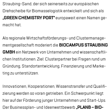
Strau­bing-Sand, der sich sei­ner­seits zur eu­ro­päi­schen
Dreh­schei­be für Bio­mas­se­lo­gis­tik ent­wi­ckelt und sich als
„GREEN CHE­MIS­TRY PORT“
eu­ro­pa­weit ei­nen Na­men ge­
macht hat.
Als re­gio­na­le Wirt­schafts­för­de­rungs- und Clus­ter­ma­nage­
ment­ge­sell­schaft mo­de­riert die
BIO­CAM­PUS STRAU­BING
GMBH
ein Netz­werk von Un­ter­neh­men und wis­sen­schaft­li­
chen In­sti­tu­tio­nen. Ziel: Clus­ter­part­ner bei Fra­gen rund um
Grün­dung, Stand­ort­ent­wick­lung, Fi­nan­zie­rung und Mar­ke­
ting zu un­ter­stüt­zen.
In­no­va­tio­nen, Ko­ope­ra­tio­nen, Wis­sens­trans­fer und Qua­li­fi­
zie­rung wer­den so vor­an ge­trie­ben. Ein Schwer­punkt liegt
hier auf der För­de­rung jun­ger Un­ter­neh­men und Start-Ups.
Der Busi­ness­plan- und Ide­en­wett­be­werb
„PLANB – BIO­