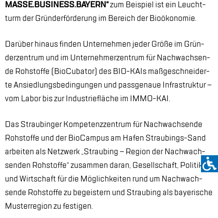
MAS­SE.BUSI­NESS.BAY­ERN“
zum Bei­spiel ist ein Leucht­
turm der Grün­der­för­de­rung im Be­reich der Bio­öko­no­mie.
Dar­über hin­aus fin­den Un­ter­neh­men je­der Grö­ße im Grün­
der­zen­trum und im Un­ter­neh­mer­zen­trum für Nach­wach­sen­
de Roh­stof­fe (Bio­Cu­ba­tor) des BIO-KAIs ma­ß­ge­schnei­der­
te An­sied­lungs­be­din­gun­gen und pass­ge­naue In­fra­struk­tur –
vom La­bor bis zur In­dus­trie­flä­che im IMMO-KAI.
Das Strau­bin­ger Kom­pe­tenz­zen­trum für Nach­wach­sen­de
Roh­stof­fe und der Bio­Cam­pus am Ha­fen Strau­bings-Sand
ar­bei­ten als Netz­werk „Strau­bing – Re­gi­on der Nach­wach­
sen­den Roh­stof­fe“ zu­sam­men dar­an, Ge­sell­schaft, Po­li­tik
und Wirt­schaft für die Mög­lich­kei­ten rund um Nach­wach­
sen­de Roh­stof­fe zu be­geis­tern und Strau­bing als baye­ri­sche
Mus­ter­re­gi­on zu fes­ti­gen.