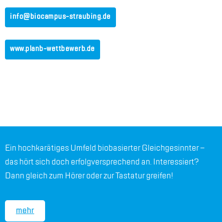
info@​biocampus-​straubing.​de
www.​planb-​wet​tbew​erb.​de
Ein hoch­ka­rä­ti­ges Um­feld bio­ba­sier­ter Gleich­ge­sinn­ter –
das hört sich doch er­folg­ver­spre­chend an. In­ter­es­siert?
Dann gleich zum Hö­rer oder zur Tas­ta­tur grei­fen!
mehr