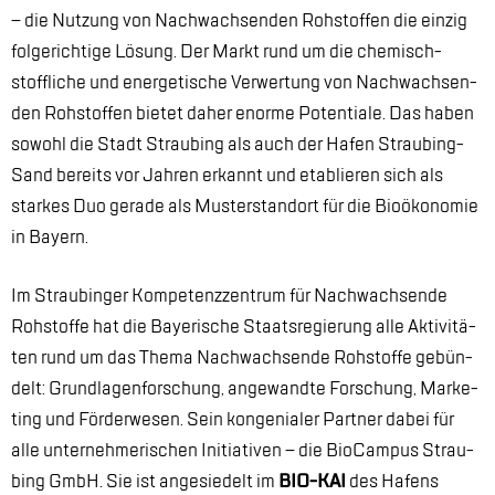
– die Nut­zung von Nach­wach­sen­den Roh­stof­fen die ein­zig
fol­ge­rich­ti­ge Lö­sung. Der Markt rund um die che­misch-
stoff­li­che und en­er­ge­ti­sche Ver­wer­tung von Nach­wach­sen­
den Roh­stof­fen bie­tet da­her enor­me Po­ten­tia­le. Das ha­ben
so­wohl die Stadt Strau­bing als auch der Ha­fen Strau­bing-
Sand be­reits vor Jah­ren er­kannt und eta­blie­ren sich als
star­kes Duo ge­ra­de als Mus­ter­stand­ort für die Bio­öko­no­mie
in Bay­ern.
Im Strau­bin­ger Kom­pe­tenz­zen­trum für Nach­wach­sen­de
Roh­stof­fe hat die Baye­ri­sche Staats­re­gie­rung alle Ak­ti­vi­tä­
ten rund um das The­ma Nach­wach­sen­de Roh­stof­fe ge­bün­
delt: Grund­la­gen­for­schung, an­ge­wand­te For­schung, Mar­ke­
ting und För­der­we­sen. Sein kon­ge­nia­ler Part­ner da­bei für
alle un­ter­neh­me­ri­schen In­itia­ti­ven – die Bio­Cam­pus Strau­
bing GmbH. Sie ist an­ge­sie­delt im
BIO-KAI
des Ha­fens