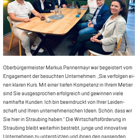
Ober­bür­ger­meis­ter Mar­kus Pan­ner­mayr war be­geis­tert vom
En­ga­ge­ment der be­such­ten Un­ter­neh­men: „Sie ver­fol­gen ei­
nen kla­ren Kurs. Mit ei­ner tie­fen Kom­pe­tenz in Ih­rem Me­tier
sind Sie aus­ge­spro­chen er­folg­reich und ge­win­nen vie­le
nam­haf­te Kun­den. Ich bin be­ein­druckt von Ih­rer Lei­den­
schaft und Ih­ren un­ter­neh­me­ri­schen Ide­en. Schön, dass wir
Sie hier in Strau­bing ha­ben.“ Die Wirt­schafts­för­de­rung in
Strau­bing bleibt wei­ter­hin be­strebt, jun­ge und in­no­va­ti­ve
Un­ter­neh­men zu un­ter­stüt­zen und ih­nen den pas­sen­den