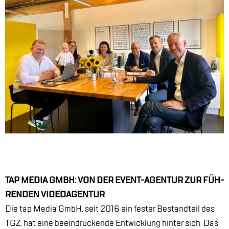
TAP ME­DIA GMBH: VON DER EVENT-AGEN­TUR ZUR FÜH­
REN­DEN VI­DEO­AGEN­TUR
Die tap Me­dia GmbH, seit 2016 ein fes­ter Be­stand­teil des
TGZ, hat eine be­ein­dru­cken­de Ent­wick­lung hin­ter sich. Das