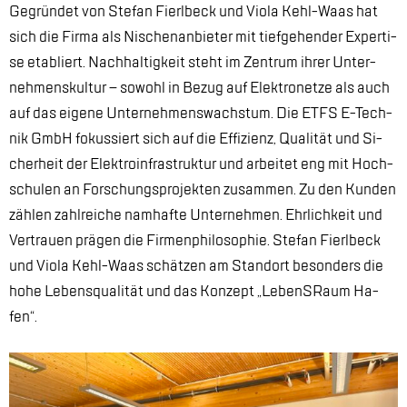
Ge­grün­det von Ste­fan Fierl­beck und Vio­la Kehl-Waas hat
sich die Fir­ma als Ni­schen­an­bie­ter mit tief­ge­hen­der Ex­per­ti­
se eta­bliert. Nach­hal­tig­keit steht im Zen­trum ih­rer Un­ter­
neh­mens­kul­tur – so­wohl in Be­zug auf Elek­tro­net­ze als auch
auf das ei­ge­ne Un­ter­neh­mens­wachs­tum. Die ETFS E-Tech­
nik GmbH fo­kus­siert sich auf die Ef­fi­zi­enz, Qua­li­tät und Si­
cher­heit der Elek­tro­in­fra­struk­tur und ar­bei­tet eng mit Hoch­
schu­len an For­schungs­pro­jek­ten zu­sam­men. Zu den Kun­den
zäh­len zahl­rei­che nam­haf­te Un­ter­neh­men. Ehr­lich­keit und
Ver­trau­en prä­gen die Fir­men­phi­lo­so­phie. Ste­fan Fierl­beck
und Vio­la Kehl-Waas schät­zen am Stand­ort be­son­ders die
hohe Le­bens­qua­li­tät und das Kon­zept „Le­benS­Raum Ha­
fen“.