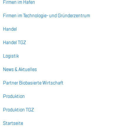
Fir­men im Ha­fen
Fir­men im Tech­no­lo­gie- und Grün­der­zen­trum
Han­del
Han­del TGZ
Lo­gis­tik
News & Ak­tu­el­les
Part­ner Bio­ba­sier­te Wirt­schaft
Pro­duk­ti­on
Pro­duk­ti­on TGZ
Start­sei­te