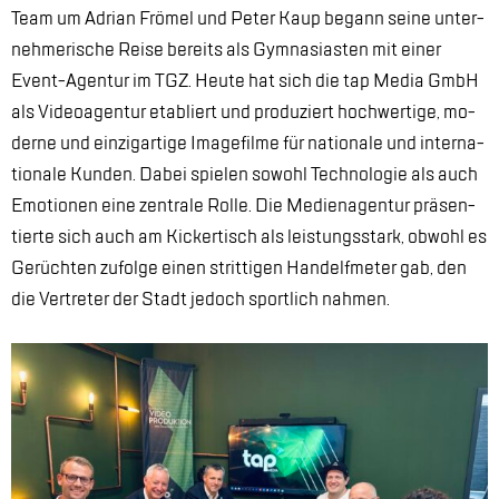
Team um Adri­an Frö­mel und Pe­ter Kaup be­gann sei­ne un­ter­
neh­me­ri­sche Rei­se be­reits als Gym­na­si­as­ten mit ei­ner
Event-Agen­tur im TGZ. Heu­te hat sich die tap Me­dia GmbH
als Vi­deo­agen­tur eta­bliert und pro­du­ziert hoch­wer­ti­ge, mo­
der­ne und ein­zig­ar­ti­ge Image­fil­me für na­tio­na­le und in­ter­na­
tio­na­le Kun­den. Da­bei spie­len so­wohl Tech­no­lo­gie als auch
Emo­tio­nen eine zen­tra­le Rol­le. Die Me­di­en­agen­tur prä­sen­
tier­te sich auch am Ki­cker­tisch als leis­tungs­stark, ob­wohl es
Ge­rüch­ten zu­fol­ge ei­nen strit­ti­gen Hand­elf­me­ter gab, den
die Ver­tre­ter der Stadt je­doch sport­lich nah­men.