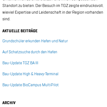
Stand­ort zu bie­ten. Der Be­such im TGZ zeig­te ein­drucks­voll,
wie­viel Ex­per­ti­se und Lei­den­schaft in der Re­gi­on vor­han­den
sind.
AK­TU­EL­LE BEI­TRÄ­GE
Grund­schü­ler er­kun­den Ha­fen und Na­tur
Auf Schatz­su­che durch den Ha­fen
Bau-Up­date TGZ BA III
Bau-Up­date High & Hea­vy-Ter­mi­nal
Bau-Up­date Bio­Cam­pus Mul­ti­Pi­lot
AR­CHIV