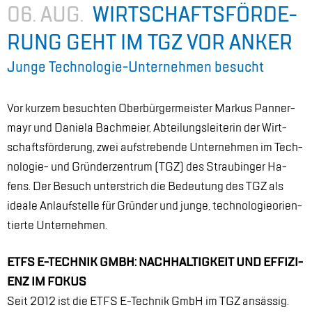
06. AUG.
WIRT­SCHAFTS­FÖR­DE­
RUNG GEHT IM TGZ VOR AN­KER
Jun­ge Tech­no­lo­gie-Un­ter­neh­men be­sucht
Vor kur­zem be­such­ten Ober­bür­ger­meis­ter Mar­kus Pan­ner­
mayr und Da­nie­la Bach­mei­er, Ab­tei­lungs­lei­te­rin der Wirt­
schafts­för­de­rung, zwei auf­stre­ben­de Un­ter­neh­men im Tech­
no­lo­gie- und Grün­der­zen­trum (TGZ) des Strau­bin­ger Ha­
fens. Der Be­such un­ter­strich die Be­deu­tung des TGZ als
idea­le An­lauf­stel­le für Grün­der und jun­ge, tech­no­lo­gie­ori­en­
tier­te Un­ter­neh­men.
ETFS E-TECH­NIK GMBH: NACH­HAL­TIG­KEIT UND EF­FI­ZI­
ENZ IM FO­KUS
Seit 2012 ist die ETFS E-Tech­nik GmbH im TGZ an­säs­sig.