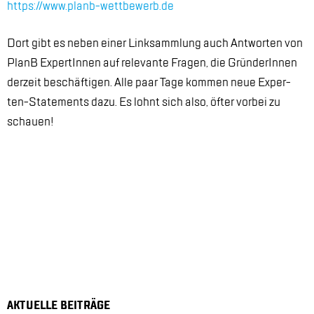
https://​www.​planb-​wet​tbew​erb.​de
Dort gibt es ne­ben ei­ner Link­samm­lung auch Ant­wor­ten von
PlanB Ex­per­tIn­nen auf re­le­van­te Fra­gen, die Grün­de­rIn­nen
der­zeit be­schäf­ti­gen. Alle paar Tage kom­men neue Ex­per­
ten-State­ments dazu. Es lohnt sich also, öf­ter vor­bei zu
schau­en!
AK­TU­EL­LE BEI­TRÄ­GE