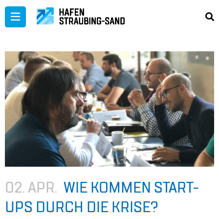
Zum
Inhalt
springen
02. APR.
WIE KOM­MEN START-
UPS DURCH DIE KRI­SE?