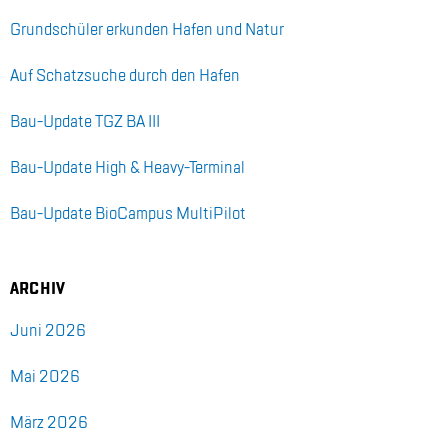
Grund­schü­ler er­kun­den Ha­fen und Na­tur
Auf Schatz­su­che durch den Ha­fen
Bau-Up­date TGZ BA III
Bau-Up­date High & Hea­vy-Ter­mi­nal
Bau-Up­date Bio­Cam­pus Mul­ti­Pi­lot
AR­CHIV
Juni 2026
Mai 2026
März 2026