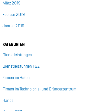
März 2019
Fe­bru­ar 2019
Ja­nu­ar 2019
KA­TE­GO­RI­EN
Dienst­leis­tun­gen
Dienst­leis­tun­gen TGZ
Fir­men im Ha­fen
Fir­men im Tech­no­lo­gie- und Grün­der­zen­trum
Han­del