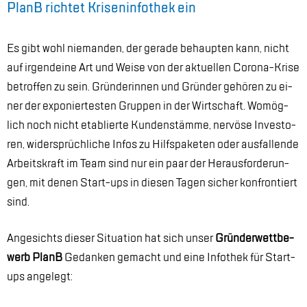
PlanB rich­tet Kri­sen­in­fo­thek ein
Es gibt wohl nie­man­den, der ge­ra­de be­haup­ten kann, nicht
auf ir­gend­ei­ne Art und Wei­se von der aktu
el­len Co­ro­na-Kri­se
be­trof­fen zu sein. Grün­de­rin­nen und Grün­der ge­hö­ren zu ei­
ner der ex­po­nier­tes­ten Grup­pen in der Wirt­schaft. Wo­mög­
lich noch nicht eta­blier­te Kun­den­stäm­me, ner­vö­se In­ves­to­
ren, wi­der­sprüch­li­che In­fos zu Hilfs­pa­ke­ten oder aus­fal­len­de
Ar­beits­kraft im Team sind nur ein paar der Her­aus­for­de­run­
gen, mit de­nen Start-ups in die­sen Ta­gen si­cher kon­fron­tiert
sind.
An­ge­sichts die­ser Si­tua­ti­on hat sich un­ser
Grün­der­wett­be­
werb PlanB
Ge­dan­ken ge­macht und eine In­fo­thek für Start-
ups an­ge­legt: