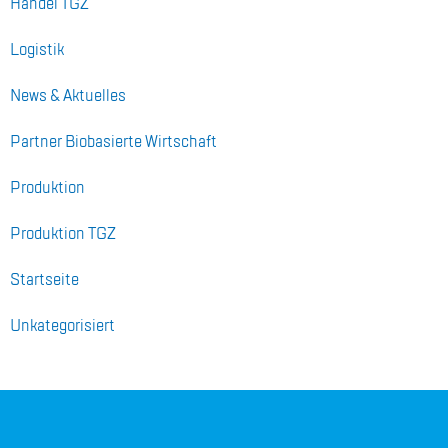
Han­del TGZ
Lo­gis­tik
News & Ak­tu­el­les
Part­ner Bio­ba­sier­te Wirt­schaft
Pro­duk­ti­on
Pro­duk­ti­on TGZ
Start­sei­te
Unka­te­go­ri­siert