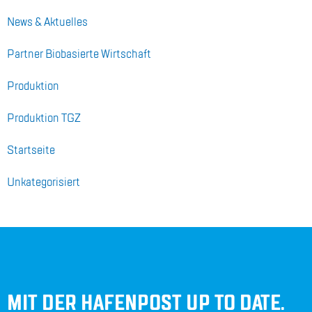
News & Ak­tu­el­les
Part­ner Bio­ba­sier­te Wirt­schaft
Pro­duk­ti­on
Pro­duk­ti­on TGZ
Start­sei­te
Unka­te­go­ri­siert
MIT DER HAFENPOST UP TO DATE.