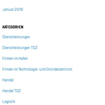
Ja­nu­ar 2019
KA­TE­GO­RI­EN
Dienst­leis­tun­gen
Dienst­leis­tun­gen TGZ
Fir­men im Ha­fen
Fir­men im Tech­no­lo­gie- und Grün­der­zen­trum
Han­del
Han­del TGZ
Lo­gis­tik