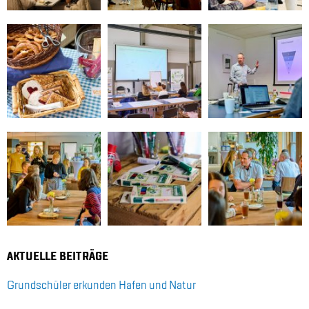
AK­TU­EL­LE BEI­TRÄ­GE
Grund­schü­ler er­kun­den Ha­fen und Na­tur