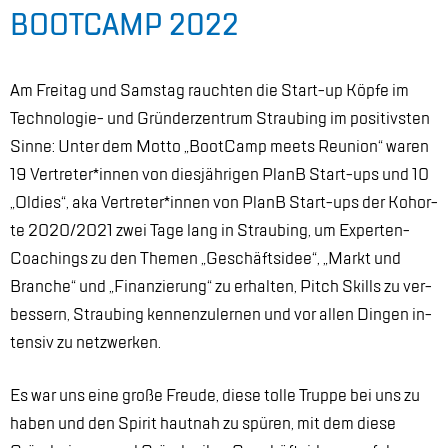
BOOT­CAMP 2022
Am Frei­tag und Sams­tag rauch­ten die Start-up Köp­fe im
Tech­no­lo­gie- und Grün­der­zen­trum Strau­bing im po­si­tivs­ten
Sin­ne: Un­ter dem Mot­to „Boot­Camp meets Re­uni­on“ wa­ren
19 Ver­tre­ter*in­nen von dies­jäh­ri­gen PlanB Start-ups und 10
„Ol­dies“, aka Ver­tre­ter*in­nen von PlanB Start-ups der Ko­hor­
te 2020/2021 zwei Tage lang in Strau­bing, um Ex­per­ten-
Coa­chings zu den The­men „Ge­schäfts­idee“, „Markt und
Bran­che“ und „Fi­nan­zie­rung“ zu er­hal­ten, Pitch Skills zu ver­
bes­sern, Strau­bing ken­nen­zu­ler­nen und vor al­len Din­gen in­
ten­siv zu netz­wer­ken.
Es war uns eine gro­ße Freu­de, die­se tol­le Trup­pe bei uns zu
ha­ben und den Spi­rit haut­nah zu spü­ren, mit dem die­se