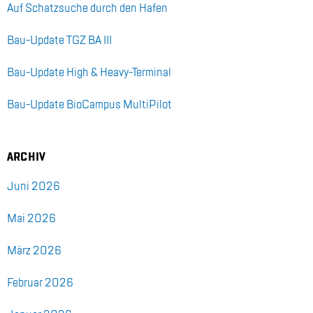
Auf Schatz­su­che durch den Ha­fen
Bau-Up­date TGZ BA III
Bau-Up­date High & Hea­vy-Ter­mi­nal
Bau-Up­date Bio­Cam­pus Mul­ti­Pi­lot
AR­CHIV
Juni 2026
Mai 2026
März 2026
Fe­bru­ar 2026