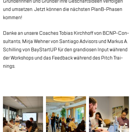
Grün­de­rin­nen und Grün­der ihre Ge­schäfts­ide­en ver­fol­gen
und um­set­zen. Jetzt kön­nen die nächs­ten PlanB-Pha­sen
kom­men!
Dan­ke an un­se­re Coa­ches To­bi­as Kirch­hoff von BCNP-Con­
sul­tants, Mir­ja Weh­ner von San­tia­go Ad­vi­sors und Mar­kus A.
Schil­ling von Bay­Start­UP für den gran­dio­sen In­put wäh­rend
der Work­shops und das Feed­back wäh­rend des Pitch Trai­
nings.