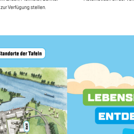
 zur Ver­fü­gung stel­len.