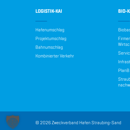
LOGISTIK-KAI
BIO-K
Hafenumschlag
Biobas
Projektumschlag
Firmen
Wirtsc
Bahnumschlag
Servic
Kombinierter Verkehr
Infras
PlanB 
Straub
nachw
© 2026 Zweckverband Hafen Straubing-Sand