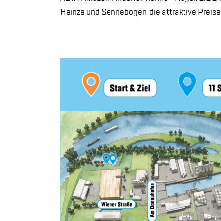
Hein­ze und Sen­ne­bo­gen, die at­trak­ti­ve Prei­se