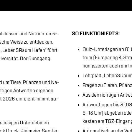
­klas­sen und Na­tur­in­ter­es­
SO FUNK­TIO­NIERT’S:
i­sche Wei­se zu ent­de­cken.
Quiz-Un­ter­la­gen ab 01
s „Le­benS­Raum Ha­fen“ führt
trum (Eu­ro­pa­ring 4, Stra
i­ver­si­tät. Der Rund­gang
nungs­zei­ten auch am In
Lehr­pfad „Le­benS­Raum H
nd um Tie­re, Pflan­zen und Na­
Fra­gen zu Tie­ren, Pflan
­ti­gen Ant­wor­ten er­ge­ben
Aus den rich­ti­gen Ant­wo
ust 2026 ein­reicht, nimmt au­
Ant­wort­bo­gen bis 31
8–13 Uhr) ab­ge­ben oder 
kas­ten am TGZ-Ein­gang 
säs­si­gen Un­ter­neh­men
k Druck, Piel­mei­er, Sa­ni­tär
Au­to­ma­tisch an der Ver­l