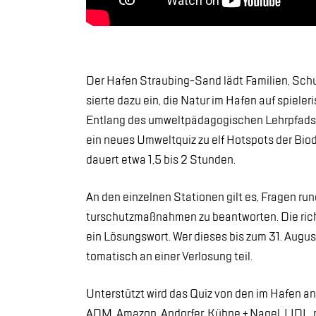
Der Ha­fen Strau­bing-Sand lädt Fa­mi­li­en, Schul
sier­te dazu ein, die Na­tur im Ha­fen auf spie­le­r
Ent­lang des um­welt­päd­ago­gi­schen Lehr­pfad
ein neu­es Um­welt­quiz zu elf Hot­spots der Bio­d
dau­ert etwa 1,5 bis 2 Stun­den.
An den ein­zel­nen Sta­tio­nen gilt es, Fra­gen ru
tur­schutz­maß­nah­men zu be­ant­wor­ten. Die rich
ein Lö­sungs­wort. Wer die­ses bis zum 31. Au­g
to­ma­tisch an ei­ner Ver­lo­sung teil.
Un­ter­stützt wird das Quiz von den im Ha­fen an­
ADM, Ama­zon, An­dor­fer, Küh­ne + Na­gel, LIDL, m