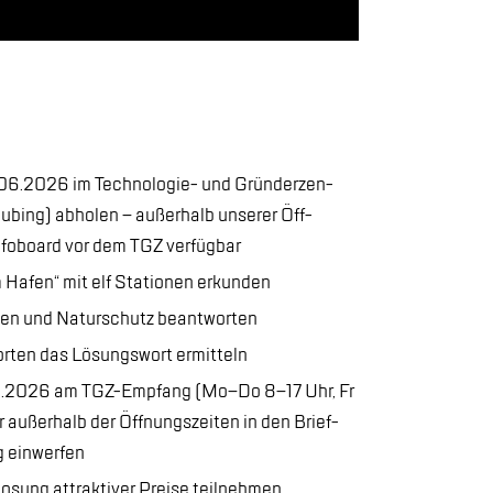
.06.2026 im Tech­no­lo­gie- und Grün­der­zen­
u­bing) ab­ho­len – au­ßer­halb un­se­rer Öff­
­fo­board vor dem TGZ ver­füg­bar
a­fen“ mit elf Sta­tio­nen er­kun­den
­zen und Na­tur­schutz be­ant­wor­ten
r­ten das Lö­sungs­wort er­mit­teln
.08.2026 am TGZ-Emp­fang (Mo–Do 8–17 Uhr, Fr
au­ßer­halb der Öff­nungs­zei­ten in den Brief­
ein­wer­fen
o­sung at­trak­ti­ver Prei­se teil­neh­men