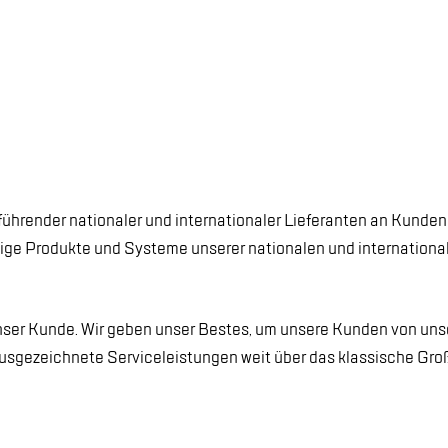
füh­ren­der na­tio­na­ler und in­ter­na­tio­na­ler Lie­fe­ran­ten an Kun­
ti­ge Pro­duk­te und Sys­te­me un­se­rer na­tio­na­len und in­ter­na­tio­n
­ser Kun­de. Wir ge­ben un­ser Bes­tes, um un­se­re Kun­den von un­se
aus­ge­zeich­ne­te Ser­vice­leis­tun­gen weit über das klas­si­sche Gro