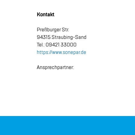
Kon­takt
Preßbur­ger Str.
94315 Strau­bing-Sand
Tel.: 09421 33000
https://​www.​sonepar.​de
An­sprech­part­ner: