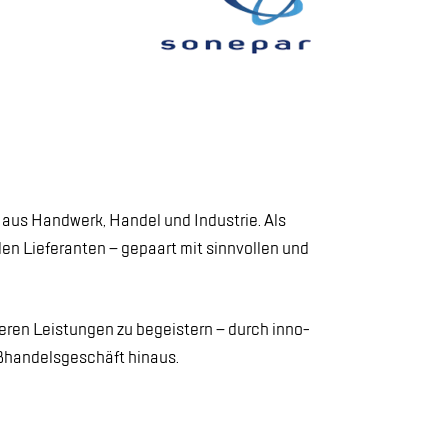
den aus Hand­werk, Han­del und In­dus­trie. Als
a­len Lie­fe­ran­ten – ge­paart mit sinn­vol­len und
­ren Leis­tun­gen zu be­geis­tern – durch in­no­
­ßhan­dels­ge­schäft hin­aus.