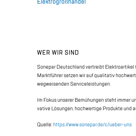
Elek­tro­gro­ßhan­del
WER WIR SIND
So­nepar Deutsch­land ver­treibt Elek­tro­ar­ti­kel 
Markt­füh­rer set­zen wir auf qua­li­ta­tiv hoch­wer­
weg­wei­sen­den Ser­vice­leis­tun­gen.
Im Fo­kus un­se­rer Be­mü­hun­gen steht im­mer un
va­ti­ve Lö­sun­gen, hoch­wer­ti­ge Pro­duk­te und 
Quel­le:
https://​www.​sonepar.​de/​c/​ueber-​uns