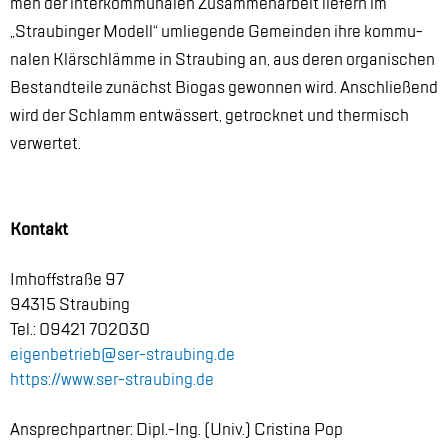
men der in­ter­kom­mu­na­len Zu­sam­men­ar­beit lie­fern im
„Strau­bin­ger Mo­dell“ um­lie­gen­de Ge­mein­den ihre kom­mu­
na­len Klär­schläm­me in Strau­bing an, aus de­ren or­ga­ni­schen
Be­stand­tei­le zu­nächst Bio­gas ge­won­nen wird. An­schlie­ßend
wird der Schlamm ent­wäs­sert, ge­trock­net und ther­misch
ver­wer­tet.
Kon­takt
Im­hoff­stra­ße 97
94315 Strau­bing
Tel.: 09421 702030
ei­gen­be­trieb@​ser-​straubing.​de
https://​www.​ser-​straubing.​de
An­sprech­part­ner: Dipl.-Ing. (Univ.) Cris­ti­na Pop