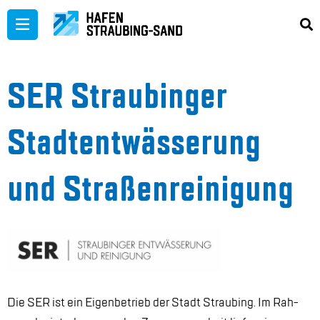
Zum
Inhalt
springen
SER Strau­bin­ger
Stadt­ent­wäs­se­rung
und Stra­ßen­rei­ni­gung
Die SER ist ein Ei­gen­be­trieb der Stadt Strau­bing. Im Rah­