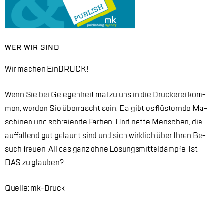
WER WIR SIND
Wir ma­chen Ein­DRUCK!
Wenn Sie bei Ge­le­gen­heit mal zu uns in die Dru­cke­rei kom­
men, wer­den Sie über­rascht sein. Da gibt es flüs­tern­de Ma­
schi­nen und schrei­en­de Far­ben. Und net­te Men­schen, die
auf­fal­lend gut ge­launt sind und sich wirk­lich über Ih­ren Be­
such freu­en. All das ganz ohne Lö­sungs­mit­tel­dämp­fe. Ist
DAS zu glau­ben?
Quel­le: mk-Druck