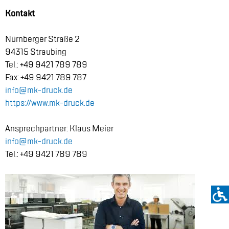
Kon­takt
Nürn­ber­ger Stra­ße 2
94315 Strau­bing
Tel.: +49 9421 789 789
Fax: +49 9421 789 787
info@​mk-​druck.​de
https://​www.​mk-​druck.​de
An­sprech­part­ner: Klaus Mei­er
info@​mk-​druck.​de
Tel.: +49 9421 789 789