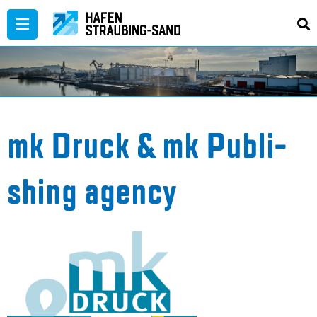
Zum
Inhalt
springen
mk Druck & mk Pu­bli­
shing agen­cy