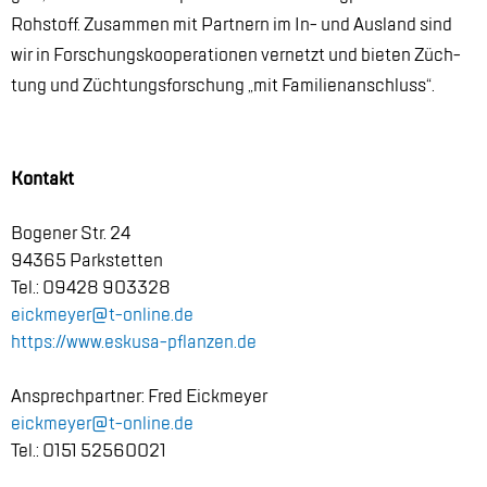
Roh­stoff. Zu­sam­men mit Part­nern im In- und Aus­land sind
wir in For­schungs­ko­ope­ra­tio­nen ver­netzt und bie­ten Züch­
tung und Züch­tungs­for­schung „mit Fa­mi­li­en­an­schluss“.
Kon­takt
Bo­ge­ner Str. 24
94365 Park­stet­ten
Tel.: 09428 903328
eick­mey­er@​t-​online.​de
https://​www.​eskusa-​pflanzen.​de
An­sprech­part­ner: Fred Eick­mey­er
eick­mey­er@​t-​online.​de
Tel.: 0151 52560021