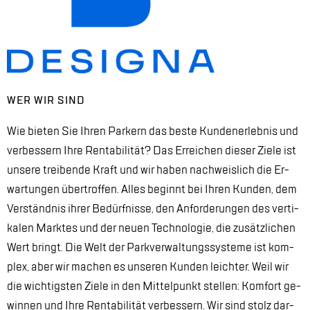
WER WIR SIND
Wie bie­ten Sie Ih­ren Par­kern das bes­te Kun­den­er­leb­nis und
ver­bes­sern Ihre Ren­ta­bi­li­tät? Das Er­rei­chen die­ser Zie­le ist
un­se­re trei­ben­de Kraft und wir ha­ben nach­weis­lich die Er­
war­tun­gen über­trof­fen. Al­les be­ginnt bei Ih­ren Kun­den, dem
Ver­ständ­nis ih­rer Be­dürf­nis­se, den An­for­de­run­gen des ver­ti­
ka­len Mark­tes und der neu­en Tech­no­lo­gie, die zu­sätz­li­chen
Wert bringt. Die Welt der Park­ver­wal­tungs­sys­te­me ist kom­
plex, aber wir ma­chen es un­se­ren Kun­den leich­ter. Weil wir
die wich­tigs­ten Zie­le in den Mit­tel­punkt stel­len: Kom­fort ge­
win­nen und Ihre Ren­ta­bi­li­tät ver­bes­sern. Wir sind stolz dar­