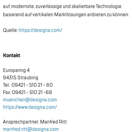
auf, mo­derns­te, zu­ver­läs­si­ge und ska­lier­ba­re Tech­no­lo­gie
ba­sie­rend auf ver­ti­ka­len Markt­lö­sun­gen an­bie­ten zu kön­nen.
Quel­le:
https://​designa.​com/
Kon­takt
Eu­ro­pa­ring 4
94315 Strau­bing
Tel.: 09421 - 510 21 - 60
Fax: 09421 - 510 21 -68
mu­en­chen@​designa.​com
https://​www.​designa.​com/
An­sprech­part­ner: Man­fred Ritt
man­fred.​ritt@​designa.​com