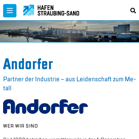
Zum
Inhalt
springen
An­dor­fer
Part­ner der In­dus­trie – aus Lei­den­schaft zum Me­
tall
WER WIR SIND