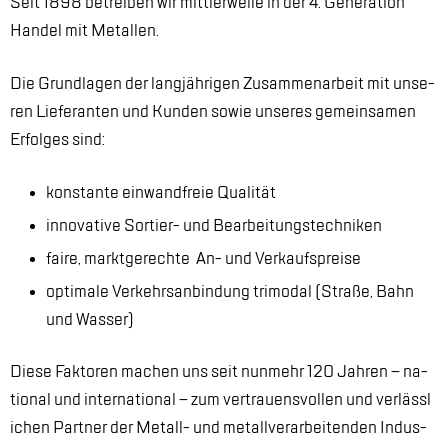
Seit 1898 be­trei­ben wir mitt­ler­wei­le in der 4. Ge­ne­ra­ti­on
Han­del mit Me­tal­len.
Die Grund­la­gen der lang­jäh­ri­gen Zu­sam­men­ar­beit mit un­se­
ren Lie­fe­ran­ten und Kun­den so­wie un­se­res ge­mein­sa­men
Er­fol­ges sind:
kon­stan­te ein­wand­freie Qua­li­tät
in­no­va­ti­ve Sor­tier- und Be­ar­bei­tungs­tech­ni­ken
fai­re, markt­ge­rech­te An- und Ver­kaufs­prei­se
op­ti­ma­le Ver­kehrs­an­bin­dung tri­mo­dal (Stra­ße, Bahn
und Was­ser)
Die­se Fak­to­ren ma­chen uns seit nun­mehr 120 Jah­ren – na­
tio­nal und in­ter­na­tio­nal – zum ver­trau­ens­vol­len und ver­läss­l
i­chen Part­ner der Me­tall- und me­tall­ver­ar­bei­ten­den In­dus­